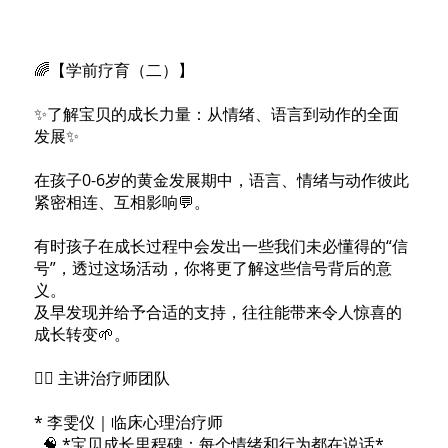
🌈【学前疗育（二）】
✨了解宝贝的成长力量：从情绪、语言到动作的全面
发展✨
在孩子0-6岁的黄金发展期中，语言、情绪与动作彼此
紧密相连、互相影响💬。
有时孩子在成长过程中会发出一些我们未必懂得的“信
号”，透过这场活动，你将更了解这些信号背后的意
义。
及早发现并给予合适的支持，往往能带来令人惊喜的
成长转变🌱。
👩‍⚕️ 主讲治疗师团队
* 李雯仪｜临床心理治疗师
🧠 *宝贝成长里程碑：每个情绪和行为都在说话*