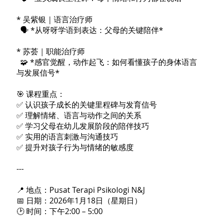
* 吴紫银｜语言治疗师
🗣️ *从呀呀学语到表达：父母的关键陪伴*
* 苏荟｜职能治疗师
🧩 *感官觉醒，动作起飞：如何看懂孩子的身体语言
与发展信号*
🎯 课程重点：
✅ 认识孩子成长的关键里程碑与发育信号
✅ 理解情绪、语言与动作之间的关系
✅ 学习父母在幼儿发展阶段的陪伴技巧
✅ 实用的语言刺激与沟通技巧
✅ 提升对孩子行为与情绪的敏感度
---
📍 地点：Pusat Terapi Psikologi N&J
📅 日期：2026年1月18日（星期日）
🕑 时间：下午2:00 – 5:00